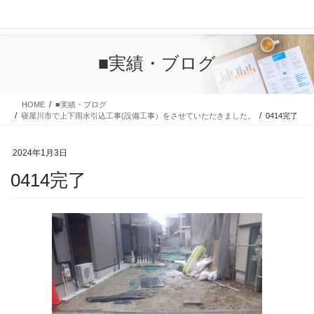
コ
ナ
ン
ビ
テ
ゲ
ン
ー
■実績・ブログ
ツ
シ
に
ョ
移
ン
HOME
■実績・ブログ
動
に
寝屋川市で上下雨水引込工事(設備工事）をさせていただきました。
0414完了
移
動
2024年1月3日
0414完了