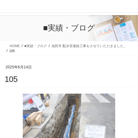
コ
ナ
ン
ビ
テ
ゲ
ン
ー
■実績・ブログ
ツ
シ
に
ョ
移
ン
HOME
■実績・ブログ
池田市 配水管連絡工事をさせていただきました。
動
に
105
移
動
2025年6月14日
105